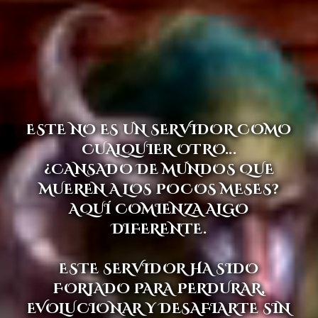
ESTE NO ES UN SERVIDOR COMO
CUALQUIER OTRO...
¿CANSADO DE MUNDOS QUE
MUEREN A LOS POCOS MESES?
AQUÍ COMIENZA ALGO
DIFERENTE.
ESTE SERVIDOR
HA SIDO
FORJADO PARA PERDURAR,
EVOLUCIONAR Y DESAFIARTE SIN